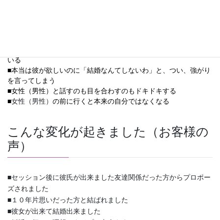
■常に首肩がガチゴチの方
■行動を加速したい方
■「いつか」「そのうち」恋愛できるだろうと思っている
■仕事が忙しいからと言って、恋愛できないのは仕事のせいにして
いる
■本当は彼が欲しいのに「結婚なんてしないわ」と、つい、強がり
を言ってしまう
■女性（男性）と話すのも目を合わすのもドキドキする
■
女性（男性）
の前に行くと本来の自分ではなくなる
こんな変化が起きました（お客様の
声）
■セッション後に彼氏が出来ました友達関係だった方からプロポー
ズされました
■１０年片思いだった方と結ばれました
■彼女が出来て結婚出来ました